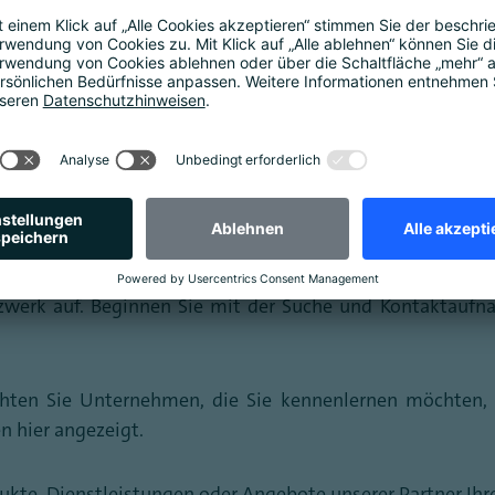
, basierend auf Ihrem Profil, Interessen und Präferenzen
 und Speakern und Unternehmen in Kontakt treten.
Ein vo
ge, erhöht Ihre Sichtbarkeit
und fördert so ein produktiv
e sich für die Sessions, die Sie besuchen möchten und 
e Verfügbarkeit für Meetings. Wählen Sie nur die Zeitfens
ichkeit, die Termine Ihrer Teammitglieder einzusehen.
tzwerk auf. Beginnen Sie mit der Suche und Kontaktauf
hten Sie Unternehmen, die Sie kennenlernen möchten, i
 hier angezeigt.
ukte, Dienstleistungen oder Angebote unserer Partner Ihr