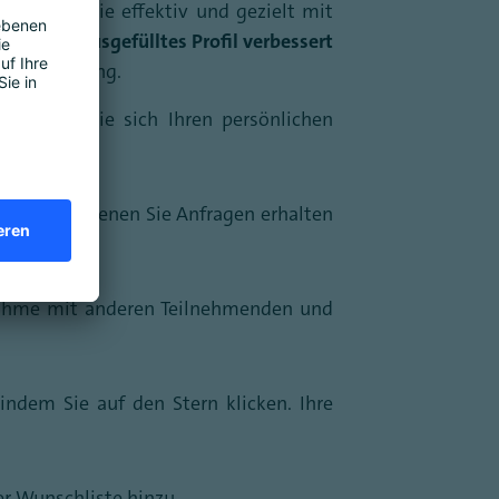
, können Sie effektiv und gezielt mit
llständig ausgefülltes Profil verbessert
es Networking.
erstellen Sie sich Ihren persönlichen
ter aus, in denen Sie Anfragen erhalten
nahme mit anderen Teilnehmenden und
ndem Sie auf den Stern klicken. Ihre
er Wunschliste hinzu.