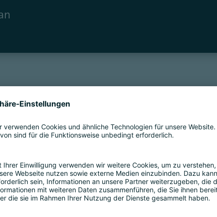
an
 zur App: Funktionen und
nalisierter Event-Guide
genda, geplante Meetings und Ihre Wunschliste
von Produ
l für ein optimales App-Erlebnis!