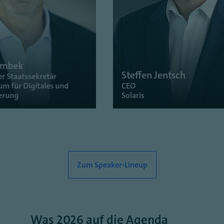
Steffen Jentsch
Prof. D
CEO
Vorstän
Solaris
Deutsch
Zum Speaker-Lineup
Was 2026 auf die Agenda