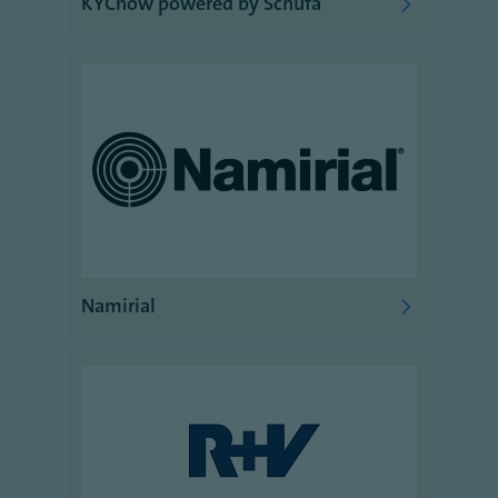
KYCnow powered by Schufa
Namirial