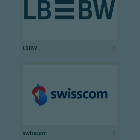
LBBW
swisscom