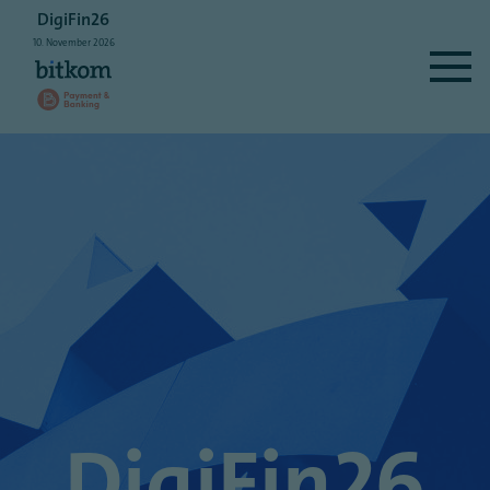
DigiFin26
10.
November
2026
DigiFin26