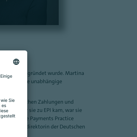
ember 2020 gegründet wurde. Martina
em Ziel, eine unabhängige
 in den Bereichen Zahlungen und
ten. Bevor sie zu EPI kam, war sie
e europäische Payments Practice
 & Vertriebsdirektorin der Deutschen