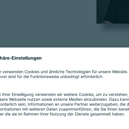
ompany seit den frühen Tagen der Initiative, die im Dez
e Banken und Acquirer beim Aufbau der EPI Company mit d
ie europäische Zahlungsbranche zu vernetzen.
ationalen Beratung verfügt sie über umfassende Expertise
 und Retail Banking in Europa, Amerika und dem Nahen Os
actice der Beratungsfirma Oliver Wyman in Paris, wo sie di
nen als Senior VP bei Capgemini Consulting und Marketing-