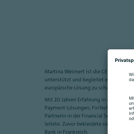
Martina Weimert ist die CEO der EPI C
unterstützt und begleitet europäisch
europäische Lösung zu schaffen und d
Mit 20 Jahren Erfahrung in der intern
Payment-Lösungen, FinTech, Blockchain
Partnerin in der Financial Services Pr
leitete. Zuvor bekleidete sie Positio
Bank in Frankreich.