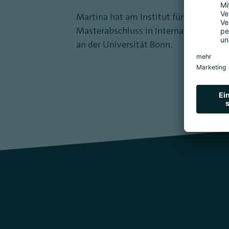
Martina hat am Institut für Politisch
Masterabschluss in International Admi
an der Universität Bonn.