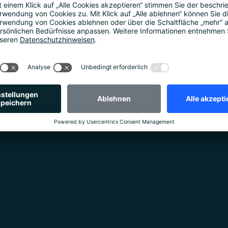
e Wissenschaft Paris im Bereich Europäische Geschäftsent
nistration (DESS) an der Sorbonne Universität erworben. Z