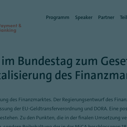
Benutzermenü
Programm
Speaker
Partner
Te
im Bundestag zum Geset
talisierung des Finanzma
erung des Finanzmarktes. Der Regierungsentwurf des Fina
ssung der EU-Geldtransferverordnung und DORA. Eine posit
estehen. Zu den Punkten, die in der finalen Umsetzung ver
n, sondern Beibehaltung der in der MiCA beschlossenen 18