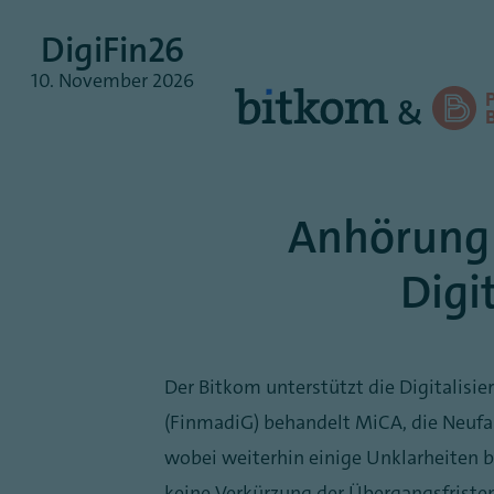
DigiFin26
10.
November
2026
&
Anhörung 
Digi
Der Bitkom unterstützt die Digitalisi
(FinmadiG) behandelt MiCA, die Neufa
wobei weiterhin einige Unklarheiten b
keine Verkürzung der Übergangsfriste