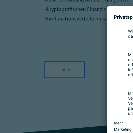
„kryptografischen Finanzinstrumenten"
Kombinationsverbots hinsichtlich MiF
Teilen