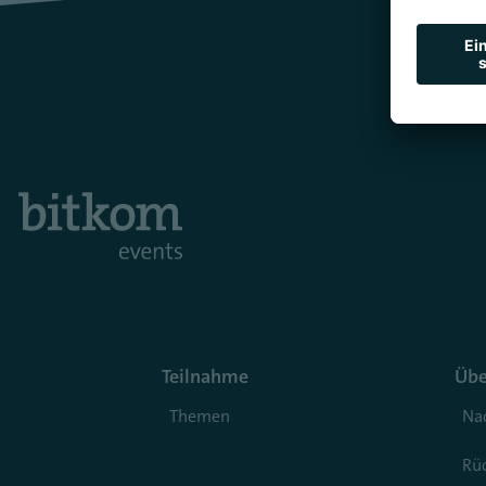
Teilnahme
Übe
Themen
Nac
Rüc