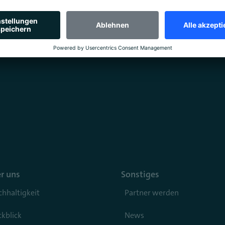
r uns
Sonstiges
hhaltigkeit
Partner werden
kblick
News