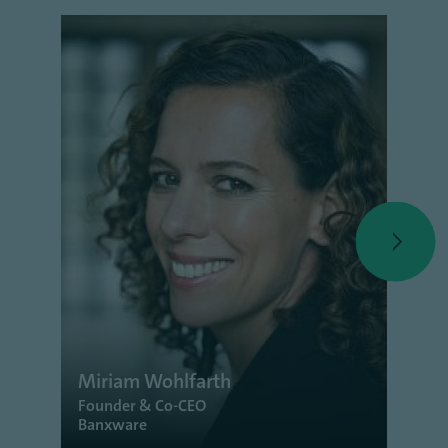
Miriam Wohlfarth
Prof
Founder & Co-CEO
Mitgli
Banxware
Deuts