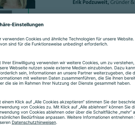
Erik Podzuweit,
Gründer & 
Aiga Senftleben,
Co-Founde
Dr. Florian Toncar,
Parlamen
Bundesminister der Finan
Panel | FinTech Bre
Berlin
Blue Stage | 11:00 Uhr
Ansgar Finken,
CRO, Solari