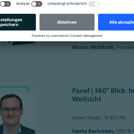
MdB Lennard Oehl,
SPD-Fr
Stephen Voss,
Co-Founder 
Neodigital Versicherung
Miriam Wohlfarth,
Founde
Panel | 360° Blick: 
Weitsicht
Green Stage | 11:40 Uhr
Hanna Bachmann,
CRO & 