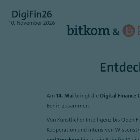
DigiFin26
10.
November
2026
&
Entdec
Am
14. Mai
bringt die
Digital Finance 
Berlin zusammen.
Von Künstlicher Intelligenz bis Open 
Kooperation und intensiven Wissenstr
und Speakern
bietet die #digifin24 di