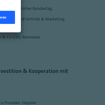
aktion, Deutscher Bundestag
und Vorstand Vertrieb & Marketing,
r & Co-CEO, Banxware
Investition & Kooperation mit
Co-Founder, Hepster