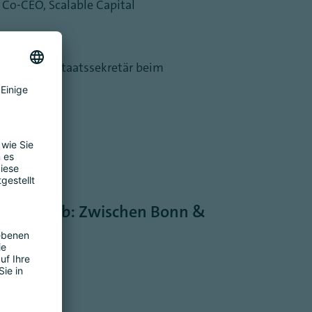
Co-CEO, Scalable Capital
r, Billie
tarischer Staatssekretär beim
zen
akfast Club: Zwischen Bonn &
s SE