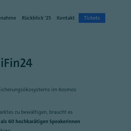
ilnahme
Rückblick '25
Kontakt
Tickets
giFin24
rsicherungsökosystems im Kosmos
rktes zu bewältigen, braucht es
als 60 hochkarätigen Speakerinnen
rking.