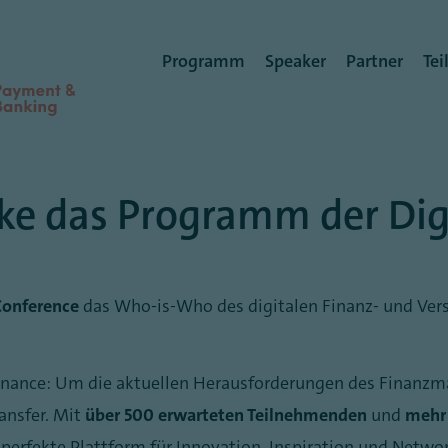
Benutzermenü
Programm
Speaker
Partner
Te
ke das Programm der Di
Conference
das Who-is-Who des digitalen Finanz- und Ve
Finance: Um die aktuellen Herausforderungen des Finanzma
ansfer. Mit
über 500 erwarteten Teilnehmenden
und
mehr 
e perfekte Plattform für Innovation, Inspiration und Netwo