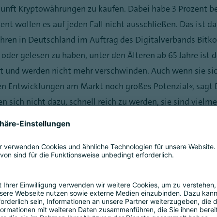
ukunft Kryptowährungen zu kaufen. Dabei habe 3 Prozent be
ent wollen es auf jeden Fall nicht ausschließen. Das ist d
hren in Deutschland im Auftrag des Digitalverbands Bitkom
der gelesen zu haben, unter den Älteren ab 65 Jahre ist d
 und werden nicht mehr verschwinden. Auch wenn sie sich
en Entwicklungen am Markt noch großes Potenzial“, sagt 
ich nicht dazu, schnell reich zu werden, sie sind vielmeh
rinnen und Anleger, ihre Geldanlage zu diversifizieren.“
, etwa um die Kryptobörse FTX, Spuren hinterlassen. So sag
 zerstört. 73 Prozent fordern eine stärkere Regulierung
der EU. 7 von 10 (70 Prozent) haben Angst, beim Kauf vo
währungen nur etwas für Spekulanten sind. 57 Prozent geb
 36 Prozent der Überzeugung, dass sich Kryptowährungen al
das nötige Vertrauen bei Privatleuten und Unternehmen z