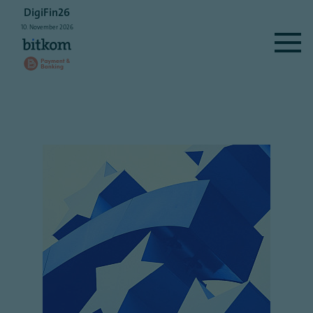
DigiFin26
10.
November
2026