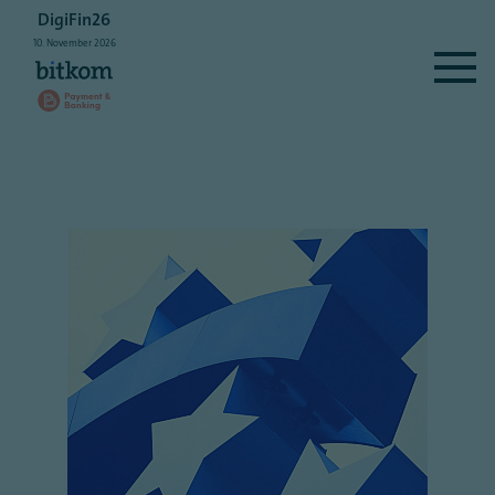
DigiFin26
10.
November
2026