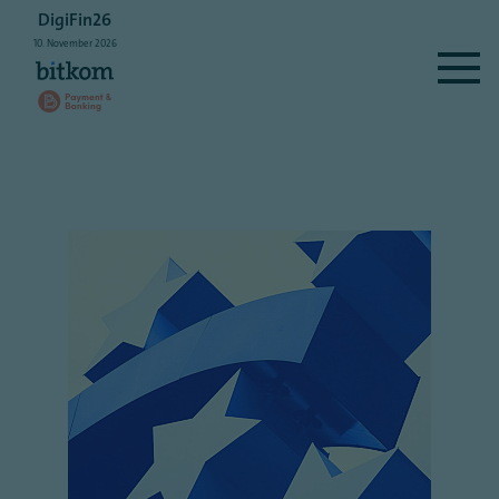
DigiFin26
10.
November
2026